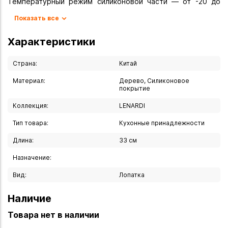
Температурный режим силиконовой части — от -20 до
+220 °C. Уход: промыть тёплой водой с моющим
Показать все
средством, не мыть в посудомоечной машине, избегать
попадания прямых солнечных лучей и открытого огня.
Характеристики
Страна:
Китай
Материал:
Дерево, Силиконовое
покрытие
Коллекция:
LENARDI
Тип товара:
Кухонные принадлежности
Длина:
33 см
Назначение:
Вид:
Лопатка
Наличие
Товара нет в наличии