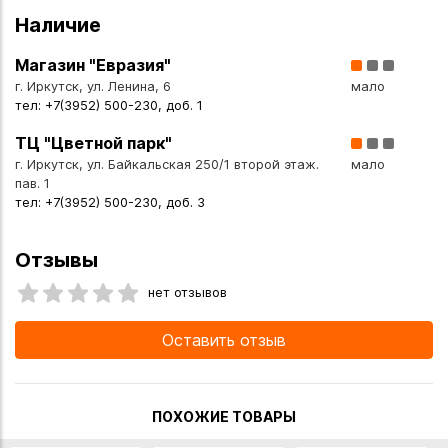
-Удобная форма: Эргономичная ручка и длинная рабочая
Наличие
часть с зубчатыми краями позволяют легко подхватывать,
Магазин "Евразия"
разделять и аккуратно подавать порции спагетти или
г. Иркутск, ул. Ленина, 6
мало
других длинных макарон .
тел: +7(3952) 500-230, доб. 1
-Сливное отверстие: Отверстие в центре ложки
выполняет двойную функцию: оно позволяет лишней воде
ТЦ "Цветной парк"
стекать обратно в кастрюлю, а также служит для
г. Иркутск, ул. Байкальская 250/1 второй этаж.
мало
контроля порции .
пав. 1
тел: +7(3952) 500-230, доб. 3
-Качество и долговечность: Изделие выполнено из стали
18/10 — прочного и долговечного материала, устойчивого
к коррозии и не влияющего на вкус продуктов .
Отзывы
нет отзывов
Идеально для:
- Любителей пасты и итальянской кухни
Оставить отзыв
- Подарка для тех, кто ценит качественную и
функциональную кухонную утварь
- Ежедневного использования на любой кухне
ПОХОЖИЕ ТОВАРЫ