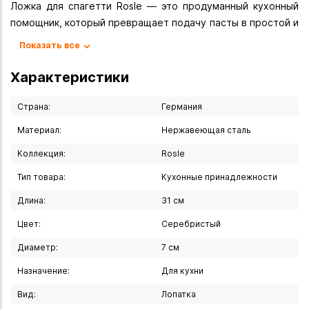
Ложка для спагетти Rosle — это продуманный кухонный
помощник, который превращает подачу пасты в простой и
эстетичный процесс. Её продуманная конструкция
Показать все
разработана специально для длинных макаронных
изделий .
Характеристики
Характеристики:
Страна:
Германия
- Материал: Высококачественная нержавеющая сталь
Материал:
Нержавеющая сталь
18/10 . Этот сплав отличается прочностью,
Коллекция:
Rosle
долговечностью и устойчивостью к коррозии. Он
безопасен для здоровья и не вступает в реакцию с
Тип товара:
Кухонные принадлежности
продуктами.
Длина:
31 см
- Длина: 31 см .
- Ширина: 7 см .
Цвет:
Серебристый
- Уход: Можно мыть в посудомоечной машине .
Диаметр:
7 см
- Страна производства: Германия (бренд), Китай (сборка)
.
Назначение:
Для кухни
Вид:
Лопатка
Особенности модели: