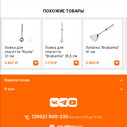
ПОХОЖИЕ ТОВАРЫ
Ложка для
Ложка для
Лопатка "Brabantia"
спагетти "Rosle"
спагетти
41 см
31 см
"Brabantia" 35,5 см
3 457
₽
1 713
₽
2 650
₽
Покупателям
О нас
(3952) 500-230
(пн-пт с 8:00 до 17:00)
kars@kars.ru