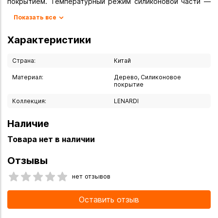
покрытием. Температурный режим силиконовой части —
от -20 до +220 °C. Уход: промыть тёплой водой с моющим
Показать все
средством, не мыть в посудомоечной машине, избегать
попадания прямых солнечных лучей и открытого огня.
Характеристики
Страна:
Китай
Материал:
Дерево, Силиконовое
покрытие
Коллекция:
LENARDI
Наличие
Товара нет в наличии
Отзывы
нет отзывов
Оставить отзыв