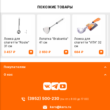
ПОХОЖИЕ ТОВАРЫ
Ложка для
Лопатка "Brabantia"
Ложка для
спагетти "Rosle"
41 см
спагетти "VITA" 32
31 см
см
3 457
₽
2 650
₽
684
₽
Покупателям
О нас
(3952) 500-230
(пн-пт с 8:00 до 17:00)
kars@kars.ru