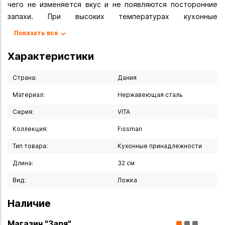
чего не изменяется вкус и не появляются посторонние
запахи. При высоких температурах кухонные
принадлежности серии VITA не изменяют свой внешний
Показать все
вид и будут радовать Вас долгие годы. Удобная
силиконовая ручка при приготовлении пищи. Стильный
Характеристики
дизайн серии VITA отлично впишется в Ваш интерьер.
Страна:
Дания
Вы можете купить Ложка для спагетти "VITA" 32 см в
Материал:
Нержавеющая сталь
указанных ниже магазинах в Иркутске и в Ангарске, а
также сделать заказ в интернет-магазине с доставкой
Серия:
VITA
курьером по Иркутску или транспортной компанией по
Коллекция:
Fissman
всей России.
Тип товара:
Кухонные принадлежности
Длина:
32 см
Вид:
Ложка
Наличие
Магазин "Заря"