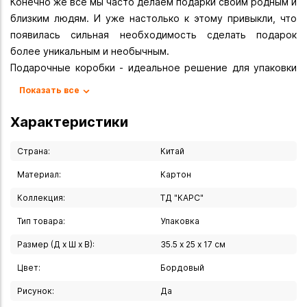
Конечно же все мы часто делаем подарки своим родным и
близким людям. И уже настолько к этому привыкли, что
появилась сильная необходимость сделать подарок
более уникальным и необычным.
Подарочные коробки - идеальное решение для упаковки
вашего подарка на 8 марта, 23 февраля, 14 февраля,
Показать все
Новый год, Рождество, день рождения и другие
праздники. Благодаря красивому дизайну, подарочная
Характеристики
упаковка смотрится стильно, создаёт интригу для
человека, которому приготовили подарок. Так же коробки
Страна:
Китай
можно использовать для хранения аксессуаров дома.
Материал:
Картон
Вы можете купить Подарочная коробка "Love" 35,5х25х17
Коллекция:
ТД "КАРС"
см в указанных ниже магазинах в Иркутске и в Ангарске, а
Тип товара:
Упаковка
также сделать заказ в интернет-магазине с доставкой
курьером по Иркутску или транспортной компанией по
Размер (Д х Ш х В):
35.5 х 25 х 17 см
всей России.
Цвет:
Бордовый
Рисунок:
Да