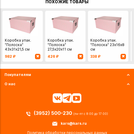
ПОХОЖИЕ ТОВАРЫ
Коробка упак.
Коробка упак.
Коробка упак.
"Полоска"
"Полоска"
"Полоска" 23х16х8
43х31х21,5 см
27,5х20х11 см
см
982
₽
426
₽
338
₽
Покупателям
О нас
(3952) 500-230
(пн-пт с 8:00 до 17:00)
kars@kars.ru
Политика обработки персональных данных