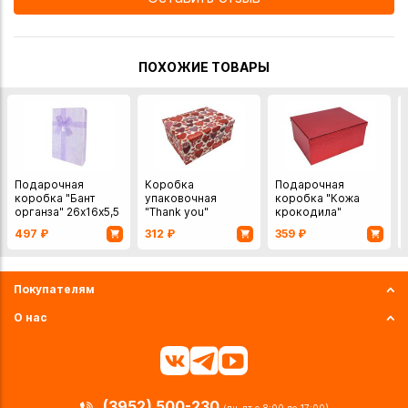
ПОХОЖИЕ ТОВАРЫ
Подарочная
Коробка
Подарочная
коробка "Бант
упаковочная
коробка "Кожа
органза" 26х16х5,5
"Thank you"
крокодила"
см
28х21х12 см
22,5х16х9,5 см
497
₽
312
₽
359
₽
красный
Покупателям
О нас
(3952) 500-230