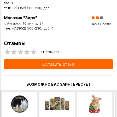
пав. 1
тел: +7(3952) 500-230, доб. 3
Вы можете купить Фигурка Лягушка 5,5х4,5 см в указанных
ниже магазинах в Иркутске и в Ангарске, а также сделать
Магазин "Заря"
заказ в интернет-магазине с доставкой курьером по
г. Ангарск, 10 м-н, д. 37
достаточно
Иркутску или транспортной компанией по всей России.
тел: +7(3952) 500-230, доб. 4
Отзывы
нет отзывов
Оставить отзыв
ВОЗМОЖНО ВАС ЗАИНТЕРЕСУЕТ