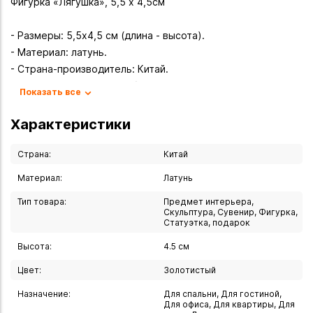
Фигурка «Лягушка», 5,5 х 4,5см
- Размеры: 5,5х4,5 см (длина - высота).
- Материал: латунь.
- Страна-производитель: Китай.
- Исполнение: ручная работа.
Показать все
Почему стоит выбрать эту фигурку?
Характеристики
- Символическая ценность.
- В русской традиции лягушка — символ таинственности
Страна:
Китай
(например, в сказке «Царевна?лягушка»).
Материал:
Латунь
- В китайской культуре она олицетворяет изобилие и
Тип товара:
Предмет интерьера,
плодородие.
Скульптура, Сувенир, Фигурка,
- Для многих людей фигурка служит оберегом: защищает
Статуэтка, подарок
от негатива, поддерживает здоровье и привлекает удачу.
Высота:
4.5 см
- Латунный сплав придаёт изделию благородный
золотистый оттенок и изысканный блеск.
Цвет:
Золотистый
- Компактный размер позволяет разместить фигурку в
Назначение:
Для спальни, Для гостиной,
любом пространстве: на полке, столе, подоконнике или в
Для офиса, Для квартиры, Для