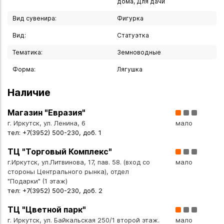
дома, Для дачи
витрине.
- Ручная работа подчёркивает уникальность изделия.
Вид сувенира:
Фигурка
- Прочный материал обеспечивает долговечность при
Вид:
Статуэтка
аккуратном обращении.
Тематика:
Земноводные
Разместить фигурку можно:
Форма:
Лягушка
- На рабочем столе — как талисман для карьерных
достижений.
Наличие
- На журнальном столике в гостиной — для создания
Магазин "Евразия"
элегантной атмосферы.
г. Иркутск, ул. Ленина, 6
мало
- В прихожей — чтобы «приглашать» удачу в дом.
тел: +7(3952) 500-230, доб. 1
- На полке среди книг или сувениров — для гармоничного
сочетания с другими предметами декора.
ТЦ "Торговый Комплекс"
- В витрине — как элемент коллекционного экспоната.
г.Иркутск, ул.Литвинова, 17, пав. 58. (вход со
мало
стороны Центрального рынка), отдел
"Подарки" (1 этаж)
Подарите себе или близким частичку мудрости и удачи —
тел: +7(3952) 500-230, доб. 2
фигурка лягушки станет не только стильным украшением,
ТЦ "Цветной парк"
но и талисманом, наполняющим пространство теплом и
г. Иркутск, ул. Байкальская 250/1 второй этаж.
мало
позитивной энергией!