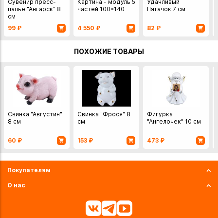
Сувенир пресс-
Картина - модуль 5
Удачливый
папье "Ангарск" 8
частей 100*140
Пятачок 7 см
см
99
₽
4 550
₽
82
₽
ПОХОЖИЕ ТОВАРЫ
Свинка "Августин"
Свинка "Фрося" 8
Фигурка
8 см
см
"Ангелочек" 10 см
60
₽
153
₽
473
₽
Покупателям
О нас