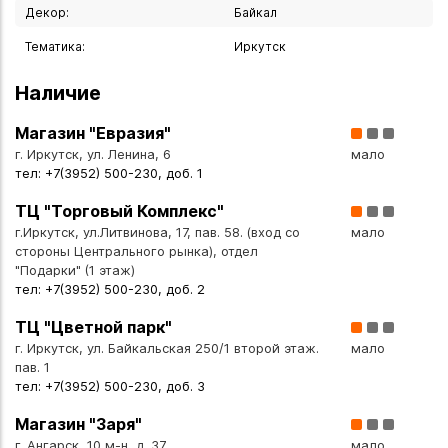
- Чароит легко узнать по красивым сиреневым,
Декор:
Байкал
фиолетовым оттенкам с замысловатыми тёмными
Тематика:
Иркутск
прожилками и вкраплениями других цветов (жёлтого,
бежевого, синего). У каждого экземпляра узор уникален
Наличие
— природа не повторяет себя.
Магазин "Евразия"
Магические свойства чароита:
г. Иркутск, ул. Ленина, 6
мало
тел: +7(3952) 500-230, доб. 1
- Считается, что чароит обладает магическими
свойствами: камень поможет не остаться в одиночестве
ТЦ "Торговый Комплекс"
и раскрыть внутренние способности человека.
г.Иркутск, ул.Литвинова, 17, пав. 58. (вход со
мало
стороны Центрального рынка), отдел
Особенности:
"Подарки" (1 этаж)
тел: +7(3952) 500-230, доб. 2
- Ручная работа мастеров
- Каждый магнит имеет неповторимый природный рисунок
ТЦ "Цветной парк"
- Компактный размер, удобный для размещения на
г. Иркутск, ул. Байкальская 250/1 второй этаж.
мало
холодильнике или магнитной доске
пав. 1
тел: +7(3952) 500-230, доб. 3
Символизм:
Магазин "Заря"
- Контур Иркутской области — символ родины, Байкала и
г. Ангарск, 10 м-н, д. 37
мало