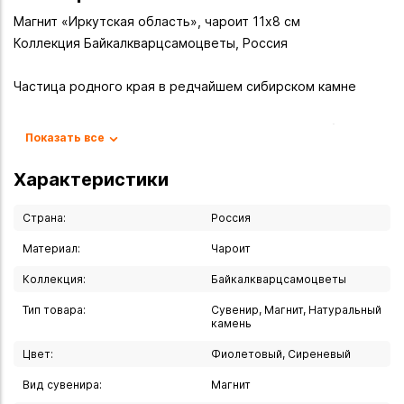
Магнит «Иркутская область», чароит 11х8 см
Коллекция Байкалкварцсамоцветы, Россия
Частица родного края в редчайшем сибирском камне
Магнит выполнен в форме контура Иркутской области из
Показать все
натурального чароита — уникального камня, который
найден пока только в одной точке земного шара — в
Характеристики
Восточной Сибири в русле реки Чары.
Страна:
Россия
Характеристики:
Материал:
Чароит
- Материал: натуральный чароит
Коллекция:
Байкалкварцсамоцветы
- Размер: 11х8 см
- Форма: контур Иркутской области
Тип товара:
Сувенир, Магнит, Натуральный
- Крепление: магнитный элемент
камень
- Страна производства: Россия
Цвет:
Фиолетовый, Сиреневый
Вид сувенира:
Магнит
Описание камня: