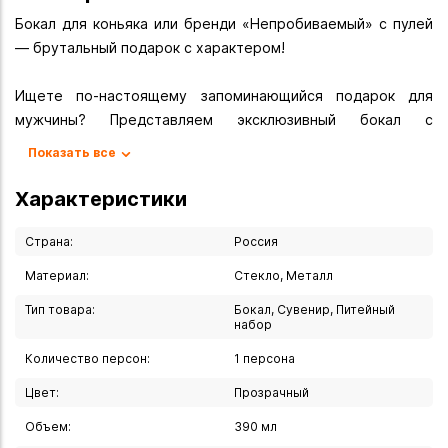
Бокал для коньяка или бренди «Непробиваемый» с пулей
— брутальный подарок с характером!
Ищете по-настоящему запоминающийся подарок для
мужчины? Представляем эксклюзивный бокал с
оригинальным дизайнерским решением — встроенной
Показать все
металлической пулей. Это не просто посуда для напитков,
а эффектный сувенир, который подчеркнёт силу духа и
Характеристики
твёрдость характера своего обладателя.
Страна:
Россия
Основные характеристики:
Материал:
Стекло, Металл
- Объём: 395 мл.
Тип товара:
Бокал, Сувенир, Питейный
- Высота: 11 см.
набор
- Особенности дизайна: металлическая пуля,
интегрированная в структуру бокала.
Количество персон:
1 персона
- Материал: ударопрочное стекло.
Цвет:
Прозрачный
- Упаковка: подарочная коробка (защита от повреждений
Объем:
390 мл
при транспортировке).