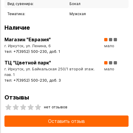
- Производство: Россия.
Вид сувенира:
Бокал
Тематика:
Мужская
Почему этот бокал — отличный выбор?
Наличие
Эффектная подача. Превратит обычную дегустацию
коньяка или бренди в незабываемое событие. Гости точно
Магазин "Евразия"
обратят внимание на столь неординарный аксессуар.
г. Иркутск, ул. Ленина, 6
мало
тел: +7(3952) 500-230, доб. 1
Прочность и надёжность. Стекло устойчиво к
ТЦ "Цветной парк"
механическим повреждениям.
г. Иркутск, ул. Байкальская 250/1 второй этаж.
мало
пав. 1
Универсальность. Подходит для подачи коньяка, бренди и
тел: +7(3952) 500-230, доб. 3
других благородных напитков температурой не выше 70
градусов С
Отзывы
нет отзывов
Готовый подарок. Изысканная упаковка делает бокал
идеальным вариантом для вручения — ничего
Оставить отзыв
дополнительно подбирать не нужно.