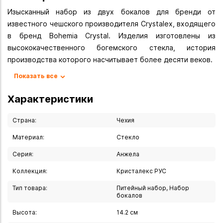
Изысканный набор из двух бокалов для бренди от
известного чешского производителя Crystalex, входящего
в бренд Bohemia Crystal. Изделия изготовлены из
высококачественного богемского стекла, история
производства которого насчитывает более десяти веков.
Показать все
- Объем: 400 мл
- Количество предметов: 2 шт
Характеристики
- Высота 14,2 см
- Диаметр 9,5 см
Страна:
Чехия
- Материал: богемское стекло
Материал:
Стекло
- Цвет: прозрачный
Серия:
Анжела
- Страна производства: Чехия
Коллекция:
Кристалекс РУС
Набор станет великолепным подарком для ценителей
Тип товара:
Питейный набор, Набор
качественной посуды
бокалов
Каждое изделие из этой серии отличается особой
Высота:
14.2 см
роскошью исполнения и станет настоящим украшением