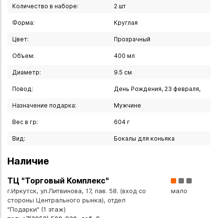
любого стола. Изящные формы и безупречное качество,
Количество в наборе:
2 шт
которое будет радовать своим великолепием долгие
Форма:
Круглая
годы.
Цвет:
Прозрачный
Вы можете купить Набор 2-х бокалов для бренди
Объем:
400 мл
"Анжела" 400 мл Чехия Кристалекс РУС в указанных ниже
магазинах в Иркутске и в Ангарске, а также сделать заказ
Диаметр:
9.5 см
в интернет-магазине с доставкой курьером по Иркутску
Повод:
День Рождения, 23 февраля,
или транспортной компанией по всей России.
Назначение подарка:
Мужчине
Вес в гр:
604 г
Вид:
Бокалы для коньяка
Наличие
ТЦ "Торговый Комплекс"
г.Иркутск, ул.Литвинова, 17, пав. 58. (вход со
мало
стороны Центрального рынка), отдел
"Подарки" (1 этаж)