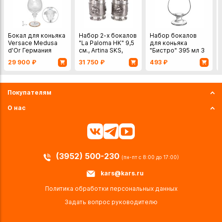
Бокал для коньяка
Набор 2-х бокалов
Набор бокалов
Versace Medusa
"La Paloma HK" 9,5
для коньяка
d'Or Германия
см., Artina SKS,
"Бистро" 395 мл 3
хрусталь
Германия, олово
шт
29 900
₽
31 750
₽
493
₽
Покупателям
О нас
(3952) 500-230
(пн-пт с 8:00 до 17:00)
kars@kars.ru
Политика обработки персональных данных
Задать вопрос руководителю