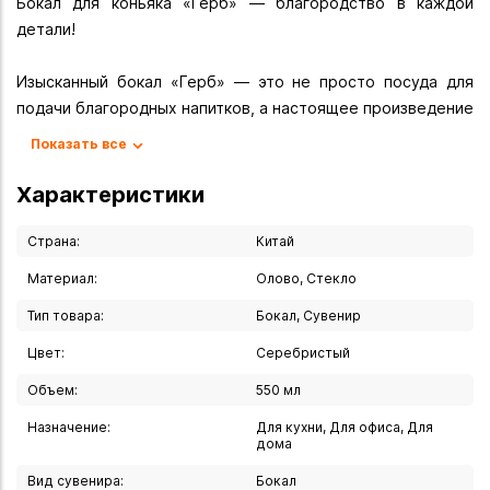
Бокал для коньяка «Герб» — благородство в каждой
детали!
Изысканный бокал «Герб» — это не просто посуда для
подачи благородных напитков, а настоящее произведение
искусства, которое станет гордостью коллекции и
Показать все
эффектным подарком для ценителя традиций. Ручная
работа, продуманный дизайн и благородная цветовая
Характеристики
гамма создают неповторимый образ, достойный особого
случая.
Страна:
Китай
Материал:
Олово, Стекло
Основные характеристики:
Тип товара:
Бокал, Сувенир
- Объём: 550 мл.
- Высота: 17,5 см.
Цвет:
Серебристый
- Диаметр: 6,5 см.
Объем:
550 мл
- Материалы: стекло с элементами из олова.
- Цвет: благородный серебристый.
Назначение:
Для кухни, Для офиса, Для
дома
- Особенности: ручная работа, рельефная поверхность,
художественная гравировка с гербом.
Вид сувенира:
Бокал