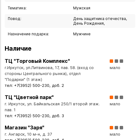
- Комплектация: подарочная коробка.
Тематика:
Мужская
- Производство: Китай.
Повод:
День защитника отечества,
День Рождения,
Почему этот бокал — особенный?
Назначение подарка:
Мужчине
Эксклюзивный дизайн. Рельефная поверхность и
Наличие
детализированная гравировка с гербом придают бокалу
аристократический шарм и делают его настоящим
ТЦ "Торговый Комплекс"
украшением стола.
г.Иркутск, ул.Литвинова, 17, пав. 58. (вход со
мало
стороны Центрального рынка), отдел
Качество исполнения. Ручная работа гарантирует
"Подарки" (1 этаж)
уникальность каждого экземпляра — вы получаете не
тел: +7(3952) 500-230, доб. 2
массовый товар, а предмет с индивидуальной
ТЦ "Цветной парк"
энергетикой.
г. Иркутск, ул. Байкальская 250/1 второй этаж.
мало
пав. 1
Благородные материалы. Сочетание стекла и олова в
тел: +7(3952) 500-230, доб. 3
серебристом исполнении создаёт эффект роскоши и
Магазин "Заря"
подчёркивает статусность подарка.
г. Ангарск, 10 м-н, д. 37
мало