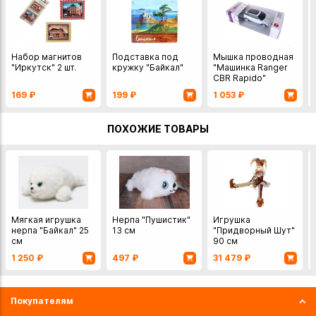
Набор магнитов
Подставка под
Мышка проводная
"Иркутск" 2 шт.
кружку "Байкал"
"Машинка Ranger
CBR Rapido"
169
₽
199
₽
1 053
₽
ПОХОЖИЕ ТОВАРЫ
Мягкая игрушка
Нерпа "Пушистик"
Игрушка
нерпа "Байкал" 25
13 см
"Придворный Шут"
см
90 см
1 250
₽
497
₽
31 479
₽
Покупателям