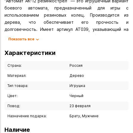
“Автомат АК-12 резинкострел” — это игрушечный вариант
боевого автомата, предназначенный для игры с
использованием резиновых колец. Производится из
дерева, что обеспечивает его прочность и
долговечность. Имеет артикул АТ039, указывающий на
российское происхождение. Может быть отличным
Показать все
подарком для детей и подростков, интересующихся
оружием и военными играми.
Характеристики
Вы можете купить Автомат АК-12 резинкострел в
Страна:
Россия
указанных ниже магазинах в Иркутске и в Ангарске, а
Материал:
Дерево
также сделать заказ в интернет-магазине с доставкой
курьером по Иркутску или транспортной компанией по
Тип товара:
Игрушка
всей России.
Цвет:
Черный
Повод:
23 февраля
Назначение подарка:
Брату, Мужчине
Наличие