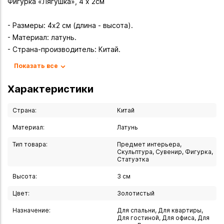
Фигурка «Лягушка», 4 х 2см
- Размеры: 4х2 см (длина - высота).
- Материал: латунь.
- Страна-производитель: Китай.
- Исполнение: ручная работа.
Показать все
Почему стоит выбрать эту фигурку?
Характеристики
- Символическая ценность.
- В русской традиции лягушка — символ таинственности
Страна:
Китай
(например, в сказке «Царевна?лягушка»).
Материал:
Латунь
- В китайской культуре она олицетворяет изобилие и
Тип товара:
Предмет интерьера,
плодородие.
Скульптура, Сувенир, Фигурка,
- Для многих людей фигурка служит оберегом: защищает
Статуэтка
от негатива, поддерживает здоровье и привлекает удачу.
Высота:
3 см
- Латунный сплав придаёт изделию благородный
золотистый оттенок и изысканный блеск.
Цвет:
Золотистый
- Компактный размер позволяет разместить фигурку в
Назначение:
Для спальни, Для квартиры,
любом пространстве: на полке, столе, подоконнике или в
Для гостиной, Для офиса, Для