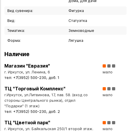
дома, Для дачи
витрине.
- Ручная работа подчёркивает уникальность изделия.
Вид сувенира:
Фигурка
- Прочный материал обеспечивает долговечность при
Вид:
Статуэтка
аккуратном обращении.
Тематика:
Земноводные
Разместить фигурку можно:
Форма:
Лягушка
- На прикроватном столике — как нежный напоминание о
близких.
Наличие
- На книжной полке — для создания уютной атмосферы.
Магазин "Евразия"
- На рабочем столе — для вдохновения и гармонии.
г. Иркутск, ул. Ленина, 6
мало
- В прихожей — как приветственный акцент.
тел: +7(3952) 500-230, доб. 1
- В витрине или на подиуме — как коллекционный предмет.
ТЦ "Торговый Комплекс"
Подарите себе или близким частичку мудрости и удачи —
г.Иркутск, ул.Литвинова, 17, пав. 58. (вход со
мало
стороны Центрального рынка), отдел
фигурка лягушки станет не только стильным украшением,
"Подарки" (1 этаж)
но и талисманом, наполняющим пространство теплом и
тел: +7(3952) 500-230, доб. 2
позитивной энергией!
ТЦ "Цветной парк"
Вы можете купить Фигурка "Лягушка" 4х2 см в указанных
г. Иркутск, ул. Байкальская 250/1 второй этаж.
мало