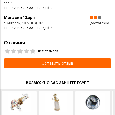
ниже магазинах в Иркутске и в Ангарске, а также сделать
пав. 1
тел: +7(3952) 500-230, доб. 3
заказ в интернет-магазине с доставкой курьером по
Иркутску или транспортной компанией по всей России.
Магазин "Заря"
г. Ангарск, 10 м-н, д. 37
достаточно
тел: +7(3952) 500-230, доб. 4
Отзывы
нет отзывов
Оставить отзыв
ВОЗМОЖНО ВАС ЗАИНТЕРЕСУЕТ