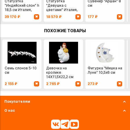
Статуэтка
Статуэтка
Сувенир "Аршан" 8
"Индийский слон" h
"Девушка с
см
18,5 см Италия,
цветами" Италия,
Porcellane RG
Porcellane RG
39 170
₽
18 570
₽
177
₽
фарфор
фарфор
ПОХОЖИЕ ТОВАРЫ
Семь слонов 5-10
Девочка на
Фигурка "Мишка на
см
кролике
Луне" 10,5х6 см
14Х11,5Х22,2 см
2 155
₽
2 765
₽
273
₽
Покупателям
О нас