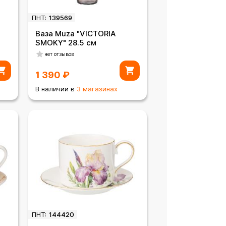
ПНТ:
139569
Ваза Muza "VICTORIA
SMOKY" 28.5 см
нет отзывов
1 390
₽
В наличии в
3 магазинах
ПНТ:
144420