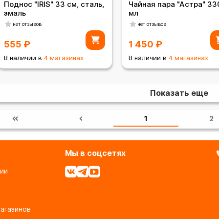
Поднос "IRIS" 33 см, сталь,
Чайная пара "Астра" 33
эмаль
мл
нет отзывов
нет отзывов
555
₽
1 450
₽
В наличии в
4 магазинах
В наличии в
4 магазинах
Показать еще
1
2
Мы в соцсетях
ии
агазинов