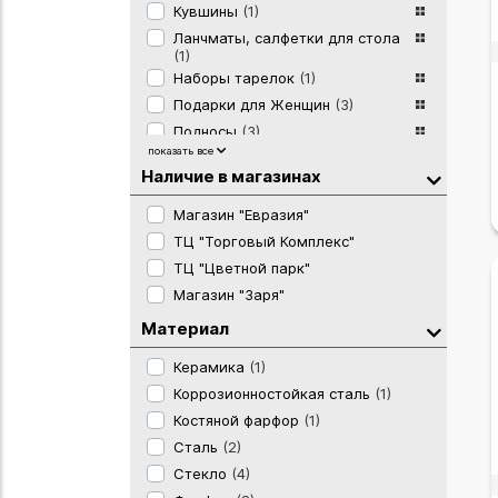
Кувшины
(1)
Ланчматы, салфетки для стола
(1)
Наборы тарелок
(1)
Подарки для Женщин
(3)
Подносы
(3)
показать все
Подставка под горячее
(1)
Наличие в магазинах
Полотенца, фартуки, прихватки,
крючки
(3)
Магазин "Евразия"
Посуда и предметы сервировки
ТЦ "Торговый Комплекс"
(1)
Салатники и пиалы
(2)
ТЦ "Цветной парк"
Текстиль
(2)
Магазин "Заря"
Чайная пара
(2)
Материал
Чайные кружки
(1)
Керамика
(1)
Чайные сервизы
(1)
Коррозионностойкая сталь
(1)
Костяной фарфор
(1)
Сталь
(2)
Стекло
(4)