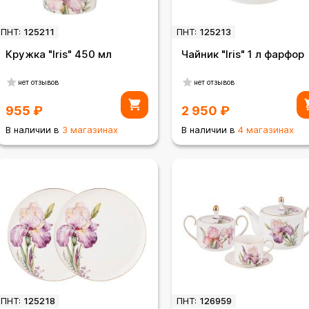
ПНТ:
125211
ПНТ:
125213
Кружка "Iris" 450 мл
Чайник "Iris" 1 л фарфор
нет отзывов
нет отзывов
955
₽
2 950
₽
В наличии в
3 магазинах
В наличии в
4 магазинах
ПНТ:
125218
ПНТ:
126959