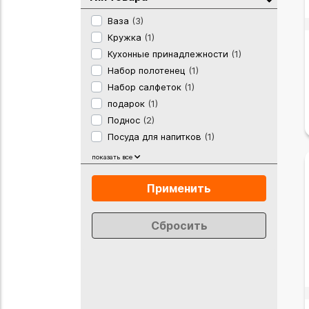
Ваза
(3)
Кружка
(1)
Кухонные принадлежности
(1)
Набор полотенец
(1)
Набор салфеток
(1)
подарок
(1)
Поднос
(2)
Посуда для напитков
(1)
Посуда для сервировки стола
(1)
показать все
Сервиз
(2)
Столовая посуда
(3)
Применить
Текстиль
(3)
Фартук
(1)
Сбросить
Чайная пара
(2)
Чайник
(1)