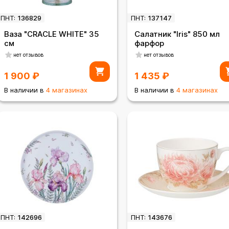
ПНТ:
136829
ПНТ:
137147
Ваза "CRACLE WHITE" 35
Салатник "Iris" 850 мл
см
фарфор
нет отзывов
нет отзывов
1 900
₽
1 435
₽
В наличии в
4 магазинах
В наличии в
4 магазинах
ПНТ:
142696
ПНТ:
143676