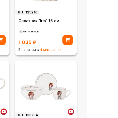
ПНТ:
125216
Салатник "Iris" 15 см
нет отзывов
1 035
₽
В наличии в
4 магазинах
ПНТ:
133734