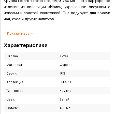
Кружка Lefard «Irises» объёмом 450 мл — это фарфоровое
изделие из коллекции «Ирис», украшенное рисунком с
ирисами и золотой окантовкой. Она подходит для подачи
чая, кофе и других напитков.
Характеристики:
Показать все
- Бренд. Lefard.
- Коллекция. «Ирис» (Irises).
Характеристики
- Материал. Фарфор.
- Объём. 450 мл.
Страна:
Китай
- Цвет. Белый с рисунком.
Материал:
Фарфор
- Особенности. Тонкостенный фарфор, золотая окантовка,
Серия:
IRIS
рисунок с нежными ирисами.
- Назначение. Для чая и кофе.
Коллекция:
LEFARD
- Страна производства. Китай.
Тип товара:
Кружка
- Сертификация. Продукция сертифицирована, безопасна
для контакта с пищевыми продуктами.
Цвет:
Белый
Объем:
450 мл
Рекомендации по уходу