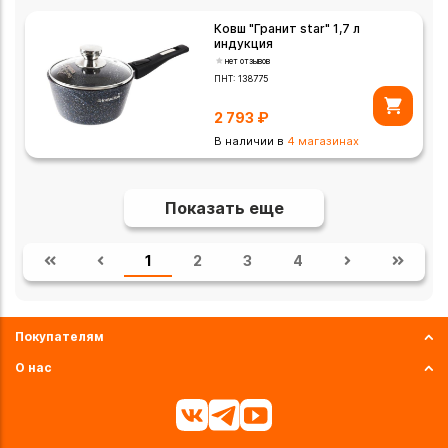
Ковш "Гранит star" 1,7 л
индукция
нет отзывов
ПНТ:
138775
2 793
₽
В наличии в
4 магазинах
Показать еще
1
2
3
4
Покупателям
О нас