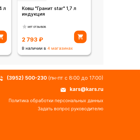
4 л
Ковш "Гранит star" 1,7 л
индукция
нет отзывов
2 793
₽
В наличии в
4 магазинах
(3952) 500-230
(пн-пт с 8:00 до 17:00)
kars@kars.ru
Политика обработки персональных данных
Задать вопрос руководителю