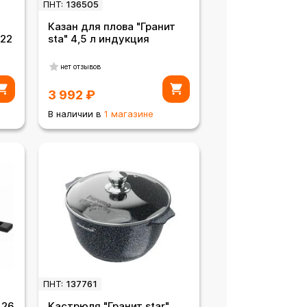
ПНТ:
136505
Казан для плова "Гранит
 22
sta" 4,5 л индукция
нет отзывов
3 992
₽
В наличии в
1 магазине
ПНТ:
137761
 26
Кастрюля "Гранит star"