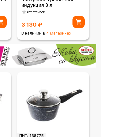
индукция 3 л
нет отзывов
3 130
₽
В наличии в
4 магазинах
ПНТ:
138775