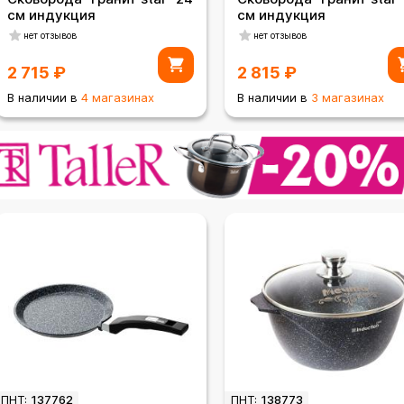
см индукция
см индукция
нет отзывов
нет отзывов
2 715
₽
2 815
₽
В наличии в
4 магазинах
В наличии в
3 магазинах
ПНТ:
137762
ПНТ:
138773