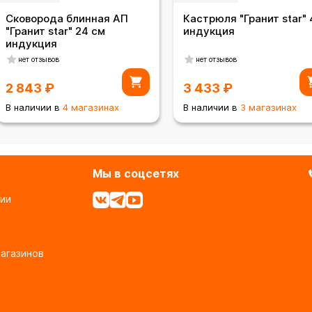
Сковорода блинная АП
Кастрюля "Гранит star" 
"Гранит star" 24 см
индукция
индукция
нет отзывов
нет отзывов
2 843
₽
3 433
₽
В наличии в
4 магазинах
В наличии в
3 магазинах
Мы в соцсетях
ии
агазинов