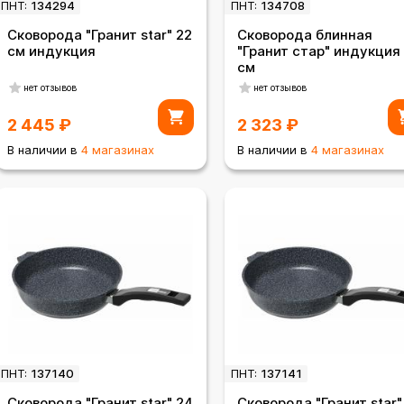
ПНТ:
134294
ПНТ:
134708
Сковорода "Гранит star" 22
Сковорода блинная
см индукция
"Гранит стар" индукция
см
нет отзывов
нет отзывов
2 445
₽
2 323
₽
В наличии в
4 магазинах
В наличии в
4 магазинах
ПНТ:
137140
ПНТ:
137141
Сковорода "Гранит star" 24
Сковорода "Гранит star"