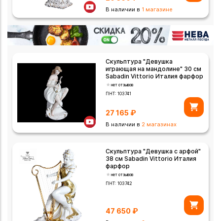
В наличии в
1 магазине
Скульптура "Девушка
играющая на мандолине" 30 см
Sabadin Vittorio Италия фарфор
нет отзывов
ПНТ:
103741
27 165
₽
В наличии в
2 магазинах
Скульптура "Девушка с арфой"
38 см Sabadin Vittorio Италия
фарфор
нет отзывов
ПНТ:
103742
47 650
₽