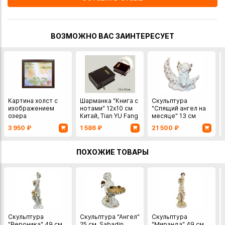
ВОЗМОЖНО ВАС ЗАИНТЕРЕСУЕТ
Картина холст с
Шарманка "Книга с
Скульптура
изображением
нотами" 12х10 см
"Спящий ангел на
озера
Китай, Tian YU Fang
месяце" 13 см
Cifts дерево
Италия, Porcellane
3 950
₽
1 586
₽
21 500
₽
RG фарфор
ПОХОЖИЕ ТОВАРЫ
Скульптура
Скульптура "Ангел"
Скульптура
"Вероника" 49 см
25 см, Sabadin
"Миранда" 49 см,