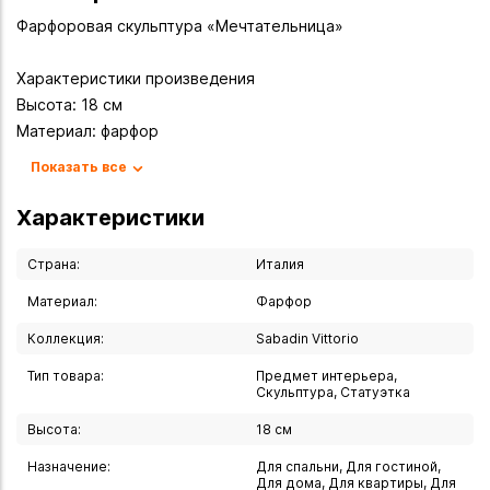
Фарфоровая скульптура «Мечтательница»
Характеристики произведения
Высота: 18 см
Материал: фарфор
Производитель: S.V. DI SABADIN VITTORIO & C., Италия
Показать все
Техника создания:
Характеристики
Ручная работа мастеров
Тщательная проработка деталей
Страна:
Италия
Высокое качество исполнения
Материал:
Фарфор
Характерная для бренда отделка
Коллекция:
Sabadin Vittorio
Художественные достоинства
Тип товара:
Предмет интерьера,
Изящный образ мечтающей девушки
Скульптура, Статуэтка
Плавные линии силуэта
Высота:
18 см
Выразительность поз
Назначение:
Для спальни, Для гостиной,
Тонкая проработка черт лица
Для дома, Для квартиры, Для