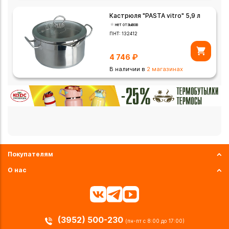
Кастрюля "PASTA vitro" 5,9 л
нет отзывов
ПНТ:
132412
4 746
₽
В наличии в
2 магазинах
Покупателям
О нас
(3952) 500-230
(пн-пт с 8:00 до 17:00)