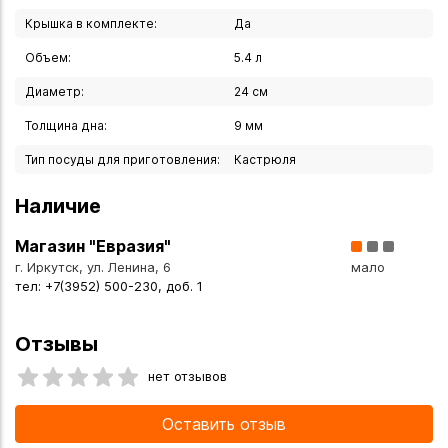
акценты и станет украшением на любой кухне.
Крышка в комплекте:
Да
Оригинальное происхождение продукции подтверждено
Объем:
5.4 л
фирменным штампом SKK.
Диаметр:
24 см
Вы можете купить Кастрюля "Series One" 5,4 л в
Толщина дна:
9 мм
указанных ниже магазинах в Иркутске и в Ангарске, а
также сделать заказ в интернет-магазине с доставкой
Тип посуды для приготовления:
Кастрюля
курьером по Иркутску или транспортной компанией по
всей России.
Наличие
Магазин "Евразия"
г. Иркутск, ул. Ленина, 6
мало
тел: +7(3952) 500-230, доб. 1
Отзывы
нет отзывов
Оставить отзыв