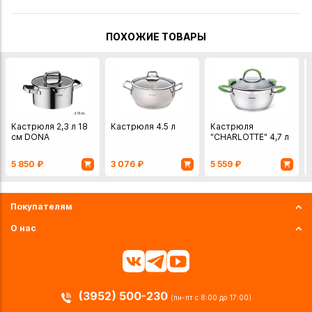
ПОХОЖИЕ ТОВАРЫ
Кастрюля 2,3 л 18
Кастрюля 4.5 л
Кастрюля
см DONA
"CHARLOTTE" 4,7 л
5 850
₽
3 076
₽
5 559
₽
Покупателям
О нас
(3952) 500-230
(пн-пт с 8:00 до 17:00)