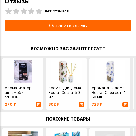
Отзывы
нет отзывов
Оставить отзыв
ВОЗМОЖНО ВАС ЗАИНТЕРЕСУЕТ
Ароматизатор в
Аромат для дома
Аромат для дома
автомобиль
Roura "Сосна" 50
Roura "Свежесть"
MEDORI
мл
50 мл
"Courchevel" 6 мл
270
₽
802
₽
723
₽
ПОХОЖИЕ ТОВАРЫ