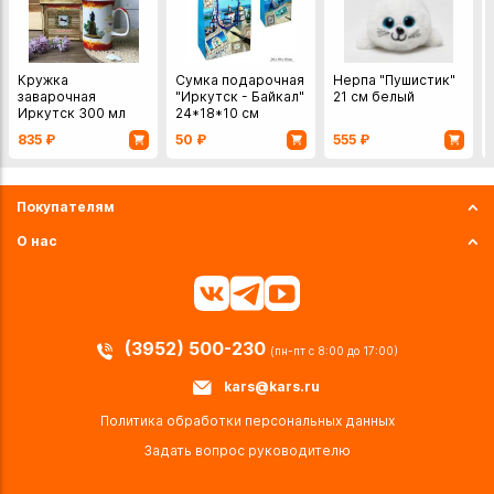
Кружка
Сумка подарочная
Нерпа "Пушистик"
заварочная
"Иркутск - Байкал"
21 см белый
Иркутск 300 мл
24*18*10 см
835
₽
50
₽
555
₽
Покупателям
О нас
(3952) 500-230
(пн-пт с 8:00 до 17:00)
kars@kars.ru
Политика обработки персональных данных
Задать вопрос руководителю