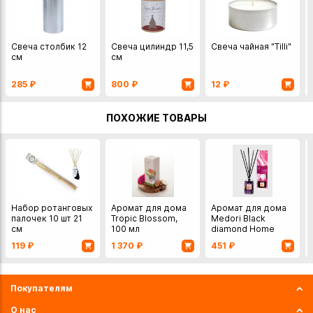
Свеча столбик 12
Свеча цилиндр 11,5
Свеча чайная "Tilli"
см
см
285
₽
800
₽
12
₽
ПОХОЖИЕ ТОВАРЫ
Набор ротанговых
Аромат для дома
Аромат для дома
палочек 10 шт 21
Tropic Blossom,
Medori Black
см
100 мл
diamond Home
Perfume 50мл
119
₽
1 370
₽
451
₽
Покупателям
О нас