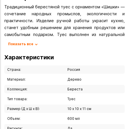
Традиционный берестяной туес с орнаментом «Шишки» —
сочетание народных промыслов, экологичности и
практичности. Изделие ручной работы украсит кухню,
станет удобным решением для хранения продуктов или
самобытным подарком. Туес выполнен из натуральной
бересты с декоративным тиснением в виде шишек.
Показать все
Крышка — из натурального дерева, плотно прилегает к
корпусу и защищает содержимое от пыли и влаги.
Характеристики
Благодаря природным свойствам бересты продукты
дольше сохраняют свежесть: материал «дышит», но
Страна:
Россия
защищает от лишней влаги и посторонних запахов.
Материал:
Дерево
Коллекция:
Береста
Особенности изделия:
- объём 600 мл — оптимален для хранения чая, кофе,
Тип товара:
Туес
специй, соли, сахара, сушёных трав и ягод;
Размер (Д х Ш х В):
10 х 10 х 11 см
- компактные размеры (10х10х11 см) — не занимает много
места на кухне;
Объем:
600 мл
- материал — натуральная береста, экологически чистый
Рисунок:
Да