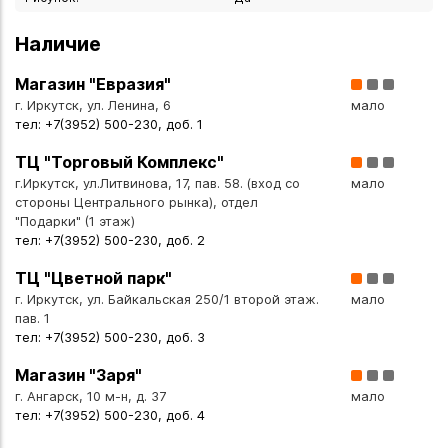
и безопасный для контакта с пищей;
- крышка из дерева — надёжная защита содержимого;
Наличие
- ручная работа: каждое изделие уникально, возможны
небольшие вариации рисунка и текстуры;
Магазин "Евразия"
- натуральный бежевый цвет с коричневыми оттенками
г. Иркутск, ул. Ленина, 6
мало
тел: +7(3952) 500-230, доб. 1
бересты;
- лёгкий вес и прочная конструкция;
ТЦ "Торговый Комплекс"
- орнамент «Шишки» украшает поверхность туеса,
г.Иркутск, ул.Литвинова, 17, пав. 58. (вход со
мало
подчёркивая связь с природой и русской культурой.
стороны Центрального рынка), отдел
"Подарки" (1 этаж)
тел: +7(3952) 500-230, доб. 2
Туес подойдёт для:
- хранения сыпучих продуктов (специй, соли, сахара, чая,
ТЦ "Цветной парк"
кофе, круп, сушёных ягод и трав);
г. Иркутск, ул. Байкальская 250/1 второй этаж.
мало
- сервировки стола — стильная подача приправ или
пав. 1
тел: +7(3952) 500-230, доб. 3
закусок;
- украшения кухни в стиле этно, рустик, кантри или эко;
Магазин "Заря"
- создания аутентичной атмосферы на тематических
г. Ангарск, 10 м-н, д. 37
мало
мероприятиях и фестивалях народного творчества;
тел: +7(3952) 500-230, доб. 4
- подарка любителям натуральных материалов и русской