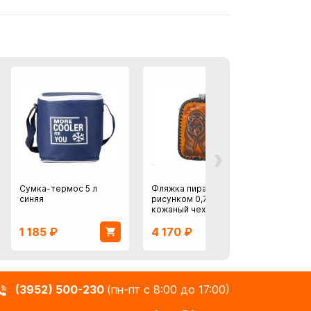
›
Сумка-термос 5 л
Фляжка пирамидка с
Термо
синяя
рисунком 0,7 л Россия
кожаный чехол
1 185
₽
4 170
₽
1 85
(3952) 500-230
(пн-пт с 8:00 до 17:00)