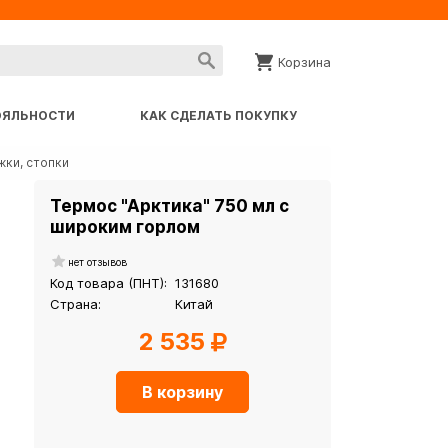
Корзина
ОЯЛЬНОСТИ
КАК СДЕЛАТЬ ПОКУПКУ
жки, стопки
Термос "Арктика" 750 мл с
широким горлом
нет отзывов
Код товара (ПНТ):
131680
Страна:
Китай
2 535
В корзину