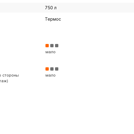
750 л
Термос
мало
со стороны
мало
таж)