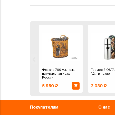
‹
Фляжка 700 мл. нож,
Термос BIOSTA
натуральная кожа,
1,2 л в чехле
Россия
5 950
₽
2 030
₽
Покупателям
О нас