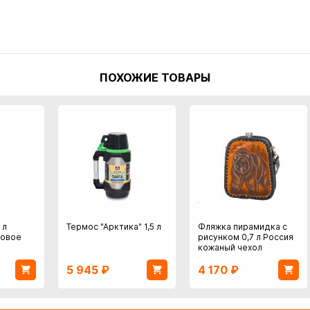
ПОХОЖИЕ ТОВАРЫ
 л
Термос "Арктика" 1,5 л
Фляжка пирамидка с
ковое
рисунком 0,7 л Россия
кожаный чехол
5 945
₽
4 170
₽