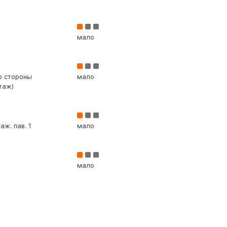
мало
со стороны
мало
таж)
аж. пав. 1
мало
мало