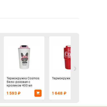
›
Термокружка Cosmos
Термокружка 590 мл
Термо
бело-розовая с
кроликом 400 мл
1 593
₽
1 648
₽
1 56