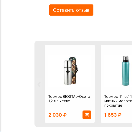
Оставить отзыв
‹
Термос BIOSTAL-Охота
Термос "Pilot" 1
1,2 л в чехле
мятный молот
покрытие
2 030
₽
1 653
₽