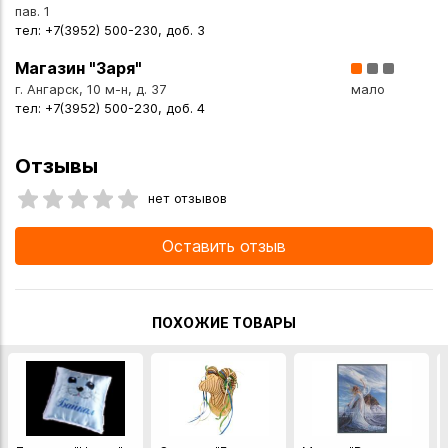
- к чаю или травяным напиткам;
пав. 1
тел: +7(3952) 500-230, доб. 3
- как добавка к кашам, йогуртам, творогу;
- для украшения десертов и создания оригинальных
Магазин "Заря"
соусов;
г. Ангарск, 10 м-н, д. 37
мало
- в качестве полезного перекуса;
тел: +7(3952) 500-230, доб. 4
- как необычный сибирский сувенир.
Отзывы
Откройте для себя вкус настоящей тайги!
нет отзывов
Вы можете купить Таёжный микс с клюквой в меду 100 мл
в указанных ниже магазинах в Иркутске и в Ангарске, а
Оставить отзыв
также сделать заказ в интернет-магазине с доставкой
курьером по Иркутску или транспортной компанией по
всей России.
ПОХОЖИЕ ТОВАРЫ