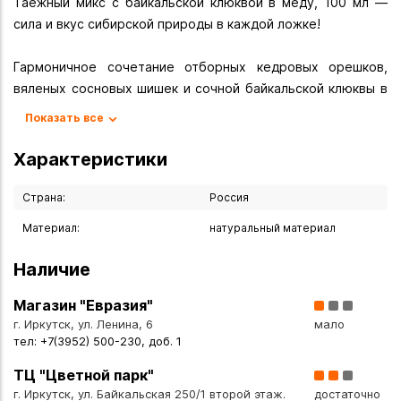
Таёжный микс с байкальской клюквой в мёду, 100 мл —
сила и вкус сибирской природы в каждой ложке!
Гармоничное сочетание отборных кедровых орешков,
вяленых сосновых шишек и сочной байкальской клюквы в
золотистом луговом мёде. Уникальный деликатес с
Показать все
берегов Байкала для ценителей натуральных продуктов.
Характеристики
Польза:
- кедровые орешки — источник витаминов, минералов и
Страна:
Россия
полезных жиров;
Материал:
натуральный материал
- вяленые сосновые шишки — богаты антиоксидантами и
фитонцидами;
Наличие
- байкальская клюква — содержит витамин C и
противовоспалительные компоненты;
Магазин "Евразия"
- натуральный мёд — укрепляет иммунитет и даёт заряд
г. Иркутск, ул. Ленина, 6
мало
тел: +7(3952) 500-230, доб. 1
энергии.
ТЦ "Цветной парк"
Идеально:
г. Иркутск, ул. Байкальская 250/1 второй этаж.
достаточно