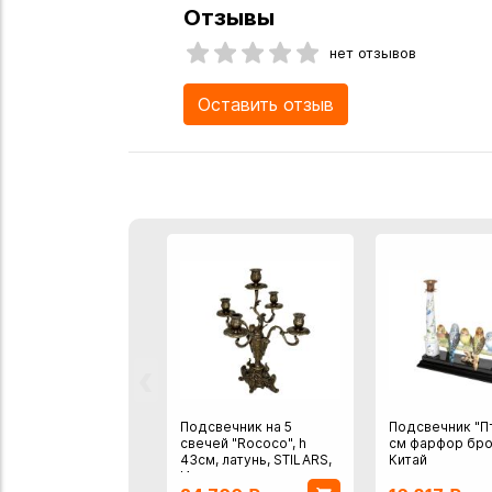
Отзывы
нет отзывов
Оставить отзыв
‹
Подсвечник на 5
Подсвечник "П
свечей "Rococo", h
см фарфор бро
43см, латунь, STILARS,
Китай
Италия