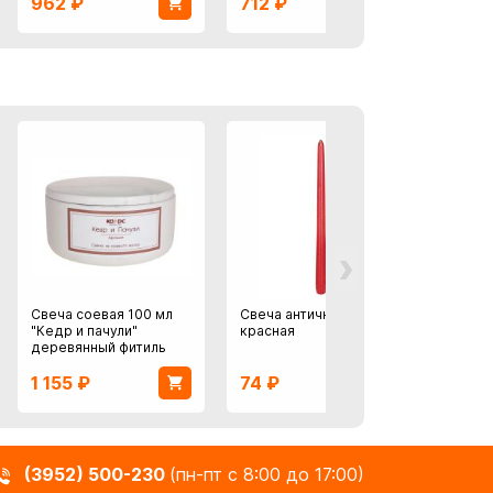
962
₽
712
₽
5 15
›
Свеча соевая 100 мл
Свеча античная 30 см
Свеча
"Кедр и пачули"
красная
стака
деревянный фитиль
1 155
₽
74
₽
799
(3952) 500-230
(пн-пт с 8:00 до 17:00)