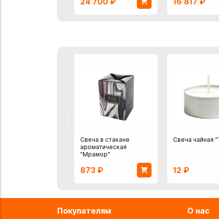
24 700
₽
16 817
₽
‹
Свеча в стакане
Свеча чайная "Ti
ароматическая
"Мрамор"
873
₽
12
₽
Покупателям
О нас