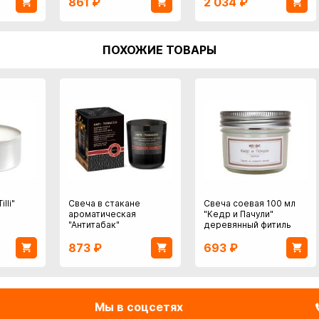
861
₽
2 034
₽
ПОХОЖИЕ ТОВАРЫ
lli"
Свеча в стакане
Свеча соевая 100 мл
ароматическая
"Кедр и Пачули"
"Антитабак"
деревянный фитиль
873
₽
693
₽
Мы в соцсетях