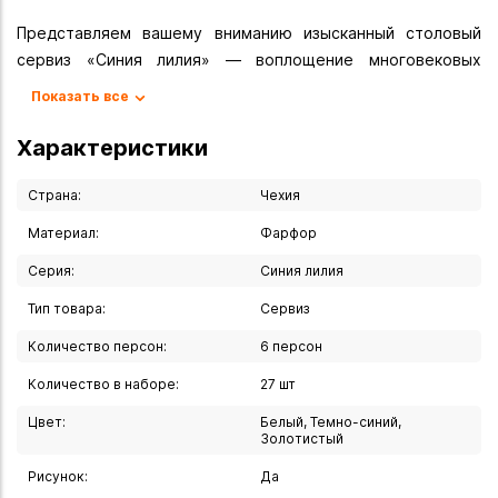
Представляем вашему вниманию изысканный столовый
сервиз «Синия лилия» — воплощение многовековых
традиций чешского фарфорового производства. Этот
Показать все
комплект премиум класса превратит каждую трапезу в
торжественное событие и станет настоящей
Характеристики
жемчужиной вашей сервировки.
Страна:
Чехия
Основные характеристики:
Материал:
Фарфор
- Название: столовый сервиз «Синия лилия».
Серия:
Синия лилия
- Вместимость: на 6 персон.
- Количество предметов: 27 шт.
Тип товара:
Сервиз
- Материал: высококачественный фарфор.
Количество персон:
6 персон
- Производство: Чехия.
Количество в наборе:
27 шт
Набор включает все необходимые предметы для
Цвет:
Белый, Темно-синий,
идеальной сервировки:
Золотистый
- Тарелка подставная (диаметр 25 см) — 6 шт.
Рисунок:
Да
- Тарелка суповая (диаметр 23 см) — 6 шт.