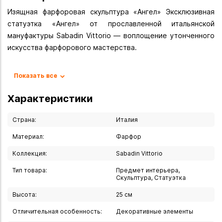
Изящная фарфоровая скульптура «Ангел» Эксклюзивная
статуэтка «Ангел» от прославленной итальянской
мануфактуры Sabadin Vittorio — воплощение утонченного
искусства фарфорового мастерства.
- Высота: 25 см
Показать все
- Материал: высококачественный фарфор
- Страна производства: Италия
Характеристики
- Производитель: S.V. DI SABADIN VITTORIO & C.
Страна:
Италия
- Благородный белоснежный фарфор с изысканной
Материал:
Фарфор
позолотой
Коллекция:
Sabadin Vittorio
- Ручная роспись высочайшего качества
- В композиции изображен очаровательный ангелочек с
Тип товара:
Предмет интерьера,
изящной раковиной в руках
Скульптура, Статуэтка
- Использование золота 24 карата в декоре
Высота:
25 см
- Декоративные элементы из кристаллов Сваровски
Отличительная особенность:
Декоративные элементы
- Эксклюзивные детали из муранского стекла