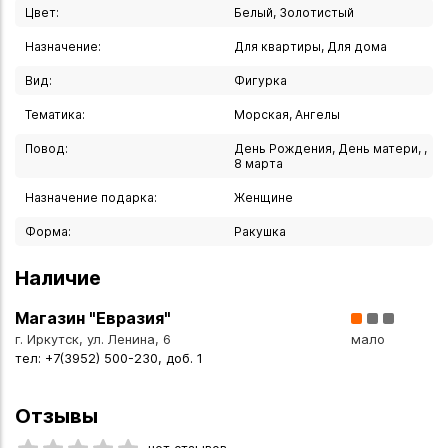
Цвет:
Белый, Золотистый
- Строгое соответствие международным стандартам
Назначение:
Для квартиры, Для дома
качества
- Отсутствие вредных компонентов и смол
Вид:
Фигурка
- Фирменное клеймо производителя
Тематика:
Морская, Ангелы
- Ручная работа опытных мастеров
Повод:
День Рождения, День матери, ,
8 марта
Рекомендации по уходу:
Назначение подарка:
Женщине
- Только сухая чистка
- Использование мягких текстильных материалов
Форма:
Ракушка
- Очистка специальными художественными кисточками
Наличие
- Идеальный элемент декора для дома или офиса
Магазин "Евразия"
- Роскошный подарок для особых случаев
г. Иркутск, ул. Ленина, 6
мало
- Элегантное дополнение любого интерьера
тел: +7(3952) 500-230, доб. 1
- Символ нежности и красоты
Отзывы
Статуэтка «Ангел» станет не только изысканным
украшением вашего пространства, но и прекрасным