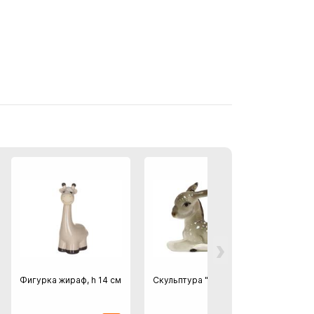
›
Фигурка жираф, h 14 см
Скульптура "Ослик"
Магни
птицы 