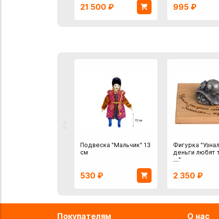
21 500
₽
995
₽
‹
Подвеска "Мальчик" 13
Фигурка "Узнал
см
деньги любят 
...."
530
₽
2 350
₽
Покупателям
О нас