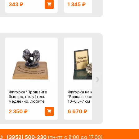
343
₽
1 345
₽
290
›
Фигурка "Прощайте
Фигурка на камне
Орёл 
быстро, целуйтесь
"Банка с икрой"
медленно, любите
10*6,5*7 см
искренне, дружите
2 350
₽
6 670
₽
2 39
преданно !"
(3952) 500-230
(пн-пт с 8:00 до 17:00)