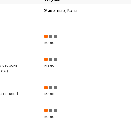
Животные, Коты
мало
со стороны
мало
таж)
аж. пав. 1
мало
мало