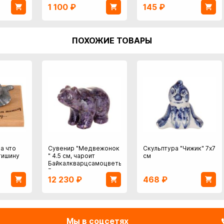
1 100
₽
145
₽
ПОХОЖИЕ ТОВАРЫ
а что
Сувенир "Медвежонок
Скульптура "Чижик" 7х7
тишину
" 4.5 см, чароит
см
Байкалкварцсамоцветы
Россия
12 230
₽
468
₽
Мы в соцсетях