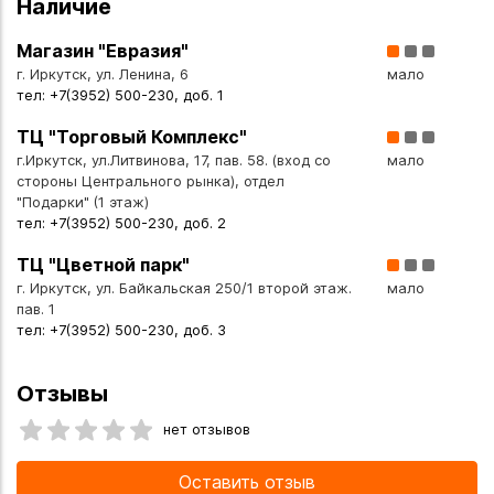
Наличие
Благородные материалы. Элементы декора из мельхиора
придают шашке солидный внешний вид и со временем
Магазин "Евразия"
приобретают благородную патину.
г. Иркутск, ул. Ленина, 6
мало
тел: +7(3952) 500-230, доб. 1
Глубокий символизм. На протяжении веков шашка была не
ТЦ "Торговый Комплекс"
просто оружием, а символом казачьей чести, мужества и
г.Иркутск, ул.Литвинова, 17, пав. 58. (вход со
мало
верности традициям.
стороны Центрального рынка), отдел
"Подарки" (1 этаж)
Технические характеристики
тел: +7(3952) 500-230, доб. 2
- модель: шашка казачья азиатского образца 1913 г.;
ТЦ "Цветной парк"
- материал клинка: коррозионно-стойкая сталь 40 Х 13;
г. Иркутск, ул. Байкальская 250/1 второй этаж.
мало
- материал украшений: мельхиор;
пав. 1
- ножны: металлические, с художественным
тел: +7(3952) 500-230, доб. 3
оформлением;
- украшение рукояти и ножен: традиционный кавказский
Отзывы
орнамент (чеканка и гравировка);
нет отзывов
- общая длина: 960 мм;
- назначение: коллекционное/декоративное.
Оставить отзыв