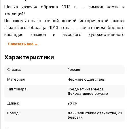
Шашка казачья образца 1913 г. — символ чести и
традиций!
Познакомьтесь с точной копией исторической шашки
азиатского образца 1913 года — сочетанием боевого
наследия казаков и высокого художественного
мастерства. Этот предмет станет не просто украшением
Показать все
коллекции, а настоящей семейной реликвией,
передающей дух отваги и преемственности поколений.
Характеристики
Историческая достоверность. Модель воссоздана по
Страна:
Россия
образцу казачьей шашки 1913 года — воплощение
Материал:
Нержавеющая сталь
многовековых традиций казачьего воинства.
Тип товара:
Предмет интерьера,
Декоративное оружие
Роскошное художественное оформление. Рукоять и
ножны украшены традиционным кавказским орнаментом,
Длина:
96 см
выполненным методами чеканки и гравировки — каждая
Повод:
День защитника отечества, 23
деталь подчёркивает уникальность изделия.
февраля