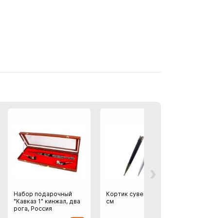
›
Набор подарочный
Кортик сувенирный 35
Кортик
"Кавказ 1" кинжал, два
см
35 см
рога, Россия