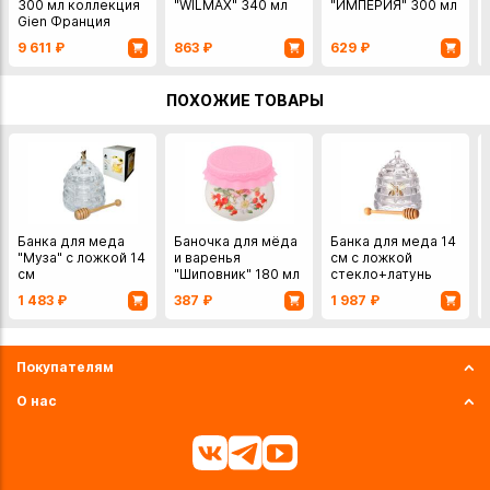
300 мл коллекция
"WILMAX" 340 мл
"ИМПЕРИЯ" 300 мл
Gien Франция
9 611
₽
863
₽
629
₽
ПОХОЖИЕ ТОВАРЫ
Банка для меда
Баночка для мёда
Банка для меда 14
"Муза" с ложкой 14
и варенья
см с ложкой
см
"Шиповник" 180 мл
стекло+латунь
1 483
₽
387
₽
1 987
₽
Покупателям
О нас