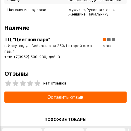
будет единственной в своём роде.
Назначение подарка:
Мужчине, Руководителю,
Женщине, Начальнику
Особенности:
- Ручная работа мастеров высшего класса
Наличие
- Тонкая полировка, подчёркивающая природную красоту
камня
ТЦ "Цветной парк"
- Изысканная форма на ножке
г. Иркутск, ул. Байкальская 250/1 второй этаж.
мало
пав. 1
- Каждый экземпляр имеет неповторимый природный
тел: +7(3952) 500-230, доб. 3
рисунок
Отзывы
Магические свойства чароита:
- Считается, что чароит обладает магическими
нет отзывов
свойствами: камень поможет не остаться в одиночестве
и раскрыть внутренние способности человека.
Оставить отзыв
Использование:
- Праздничная сервировка стола (для крепких напитков)
ПОХОЖИЕ ТОВАРЫ
- Декоративный элемент интерьера
- Коллекционный предмет