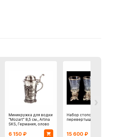
›
Миникружка для водки
Набор стопок-
Набор
"Mozart" 8,5 см., Artina
перевертышей 3 шт
"Аты-
SKS, Германия, олово
латунь
футля
6 150
₽
15 600
₽
6 8
Кольч