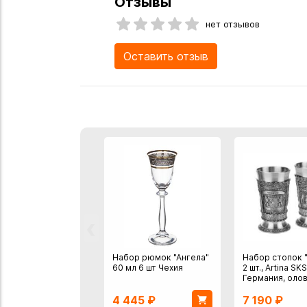
Отзывы
нет отзывов
Оставить отзыв
‹
Набор рюмок "Ангела"
Набор стопок 
60 мл 6 шт Чехия
2 шт., Artina SKS
Германия, олов
4 445
₽
7 190
₽