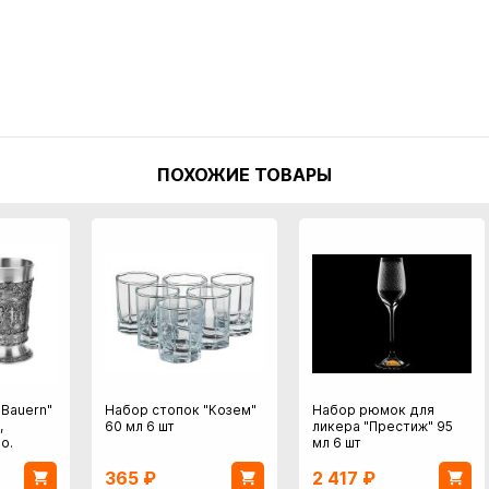
ПОХОЖИЕ ТОВАРЫ
"Bauern"
Набор стопок "Козем"
Набор рюмок для
,
60 мл 6 шт
ликера "Престиж" 95
о.
мл 6 шт
365
₽
2 417
₽