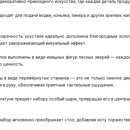
 декоративно-прикладного искусства, где каждая деталь прод
дходят для подачи водки, коньяка, ликера и других крепких на
озрачность хрусталя идеально дополнена благородным золот
даёт завораживающий визуальный эффект.
пок выполнены в виде изящных фигур лесных зверей — каждое
ю ценность.
ы в виде перевёрнутых стаканов — это не только смелое ди
я в руку, обеспечивая приятные тактильные ощущения.
 латуни придаёт набору особый шарм, превращая его в центра
набор мгновенно преображает стол, добавляя ноту торжестве