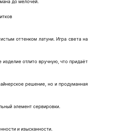
умана до мелочей.
питков
истым оттенком латуни. Игра света на
 изделие отлито вручную, что придаёт
зайнерское решение, но и продуманная
льный элемент сервировки.
нности и изысканности.