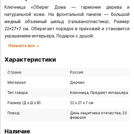
Ключница «Оберег Дома — гармония дерева и
натуральной кожи. На фронтальной панели — большой
медный объёмный шильд (гальванопластика). Размер
22*27*7 см. Оберегает порядок в прихожей и становится
украшением интерьера. Подарок с душой.
Показать все
В каждом доме есть место, куда мы возвращаемся
каждый день. И важно, чтобы это место встречало нас
Характеристики
красотой и порядком. Ключница «Оберег Дома" — это
сплав благородного дерева, мягкой натуральной кожи и
Страна:
Россия
художественной металлики.
Материал:
Дерево
Тип товара:
Ключница, Предмет интерьера
Ключница не просто органайзер для ключей. Она
оберегает ваш покой: утром ключи не теряются, вечером
Размер (Д х Ш х В):
22 х 27 х 7 см
есть куда их повесить с удовольствием.
Повод:
День защитника отечества, 23
февраля
- Главная деталь: большой медный шильд
- Материал: медь
Наличие