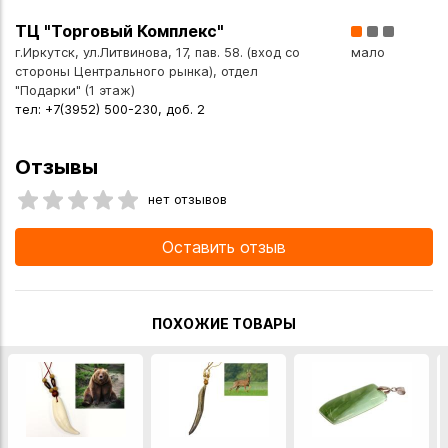
- Рельеф: глубокий, фактурный, приятный на ощупь и
ТЦ "Торговый Комплекс"
взгляд
г.Иркутск, ул.Литвинова, 17, пав. 58. (вход со
мало
- Символ: дом — как место силы, защиты, тепла
стороны Центрального рынка), отдел
"Подарки" (1 этаж)
Это не плоская наклейка и не штамповка. Это
тел: +7(3952) 500-230, доб. 2
художественная работа, которая делает ключницу
уникальной.
Отзывы
Ключница "Оберег Дома" — один из лучших вариантов
нет отзывов
подарка:
Оставить отзыв
- Дарит полезную привычку
- Вписывается в любой интерьер (благодаря выбору
цвета кожи)
- Выглядит дорого и душевно одновременно
ПОХОЖИЕ ТОВАРЫ
- Имеет символику дома — понятную и близкую каждому
Технические характеристики:
- Основа - Натуральное дерево
- Отделка - Натуральная кожа (цвет - орех)