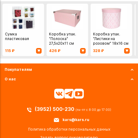
Сумка
Коробка упак.
Коробка упак.
пластиковая
"Полоска"
"Листики на
27,5х20х11 см
розовом" 18х16 см
115
₽
426
₽
328
₽
Покупателям
О нас
(3952) 500-230
(пн-пт с 8:00 до 17:00)
kars@kars.ru
Политика обработки персональных данных
Задать вопрос руководителю