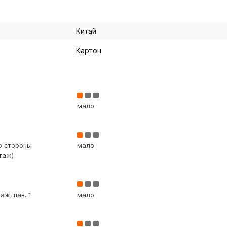
Китай
Картон
мало
со стороны
мало
таж)
аж. пав. 1
мало