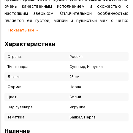
очень качественным исполнением и схожестью с
настоящим зверьком. Отличительной особенностью
является её густой, мягкий и пушистый мех с четко
выраженным подшерстком. Просто потрогайте эту милую
Показать все
игрушку и вы все поймете. В этой модели привлекает
белый премиальный мех, выразительные голубые глаза с
Характеристики
пышными ресницами.
Страна:
Россия
Тип товара:
Сувенир, Игрушка
Длина:
25 см
Форма:
Нерпа
Цвет:
Белый
Вид сувенира:
Игрушка
Тематика:
Байкал, Нерпа
Наличие