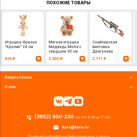
ПОХОЖИЕ ТОВАРЫ
Игрушка-брелок
Мягкая игрушка
Снайперская
"Кролик" 24 см
Медведь Misha с
винтовка
сердцем 30 см
Драгунова
резинкострел
816
₽
2 350
₽
2 717
₽
Покупателям
О нас
(3952) 500-230
(пн-пт с 8:00 до 17:00)
kars@kars.ru
Политика обработки персональных данных