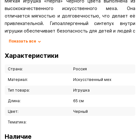
Мягкая игрушка «Нерпа» чёрного цвета выполнена из
высококачественного искусственного меха. Она
отличается мягкостью и долговечностью, что делает её
привлекательной. Гипоаллергенный синтепух внутри
игрушки обеспечивает безопасность для детей и людей с
аллергией.
Показать все
У игрушки выразительные голубые глаза и чётко
очерченная мордочка, что подчёркивает её натуральный
Характеристики
стиль и естественные формы. Размер игрушки составляет
65 см, что делает её идеальной для игр и уютных
Страна:
Россия
объятий.
Материал:
Искусственный мех
Вы можете купить Мягкая игрушка нерпа "Байкал блэк" 65
Тип товара:
Игрушка
см в указанных ниже магазинах в Иркутске и в Ангарске, а
Длина:
65 см
также сделать заказ в интернет-магазине с доставкой
курьером по Иркутску или транспортной компанией по
Цвет:
Черный
всей России.
Тематика:
Наличие