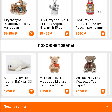
Скульптура
Скульптура "Рыбы"
Скульптура
"Сапожник" 18 см
от Linea Argenti,
"Барышня" 7,5 см
жанровая
Италия, h 15 см
Россия коллекция
скульптура Италия,
Мастерская
56 350
₽
15 435
₽
1 550
₽
La Medea фарфор
майолики
Павловой и
Шепелева
ПОХОЖИЕ ТОВАРЫ
Мягкая игрушка
Мягкая игрушка
Мягкая игрушка
нерпа "Байкал" 33
Медведь Misha с
Медведь Том
см
сердцем 30 см
бурый
1 650
₽
2 350
₽
2 100
₽
Покупателям