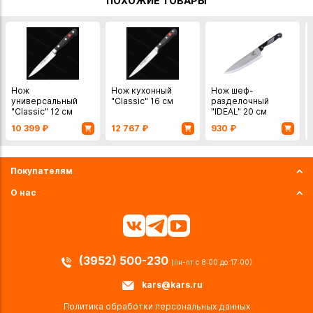
ПОХОЖИЕ ТОВАРЫ
Нож
Нож кухонный
Нож шеф-
универсальный
"Classic" 16 см
разделочный
"Classic" 12 см
"IDEAL" 20 см
10 399
₽
12 767
₽
930
₽
Покупателям
О нас
(3952) 500-230
(пн-пт с 8:00 до 17:00)
kars@kars.ru
Политика обработки персональных данных