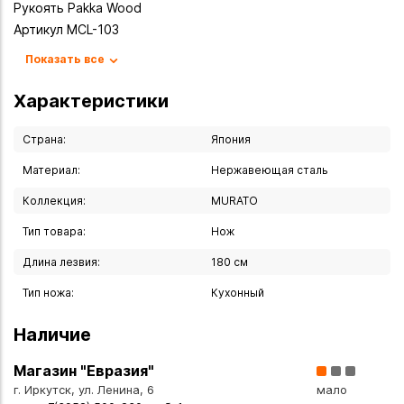
Рукоять Pakka Wood
Артикул MCL-103
Вид ножа Шеф
Показать все
Длина клинка, мм 180
Длина ножа (мм) 310
Характеристики
Угол заточки (гр.) 15
Твердость, HRC 60-61
Страна:
Япония
Материал:
Нержавеющая сталь
Вы можете купить Нож кухонный Шеф "Murato Classic" 180
мм в указанных ниже магазинах в Иркутске и в Ангарске, а
Коллекция:
MURATO
также сделать заказ в интернет-магазине с доставкой
Тип товара:
Нож
курьером по Иркутску или транспортной компанией по
всей России.
Длина лезвия:
180 см
Тип ножа:
Кухонный
Наличие
Магазин "Евразия"
г. Иркутск, ул. Ленина, 6
мало