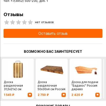
тел: +7(3952) 500-230, доб. 1
Отзывы
нет отзывов
Оставить отзыв
ВОЗМОЖНО ВАС ЗАИНТЕРЕСУЕТ
Доска
Доска
Доска для подачи
разделочная
разделочная
"Бадахос" Россия
31,5х21х2 см
50х30х4 см Россия
дерево
Тайланд дерево
ясень торцевая
1 545
₽
2 750
₽
2 420
₽