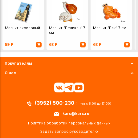
Магнит акриловый
Магнит "Пеликан" 7
Магнит "Рак" 7 см
см
59
₽
63
₽
63
₽
Покупателям
О нас
(3952) 500-230
(пн-пт с 8:00 до 17:00)
kars@kars.ru
Политика обработки персональных данных
Задать вопрос руководителю