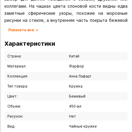
коллегами. На чашках цвета слоновой кости видны едва
заметные сферические узоры, похожие на морозные
рисунки на стекле, а внутренняя часть покрыта бежевой
глазурью. Каждый найдёт подходящую кружку: и те, кто
Показать все
предпочитает нежные оттенки, и любители ярких цветов.
Объём кружки составляет 450 мл, а весит она всего 360
Характеристики
грамм. Удобная коническая форма и устойчивость
обеспечивают комфорт во время использования. Кружки
Страна:
Китай
из коллекции Frost можно мыть в посудомоечной машине
Материал:
Фарфор
и использовать в микроволновой печи.
Коллекция:
Анна Лафарг
Тип товара:
Кружка
Цвет:
Бежевый
Объем:
450 мл
Рисунок:
Нет
Вид:
Чайные кружки