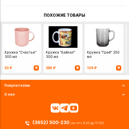
ПОХОЖИЕ ТОВАРЫ
Кружка "Счастье"
Кружка "Байкал"
Кружка "Грей" 250
300 мл
300 мл
мл
53
₽
385
₽
129
₽
Покупателям
О нас
(3952) 500-230
(пн-пт с 8:00 до 17:00)