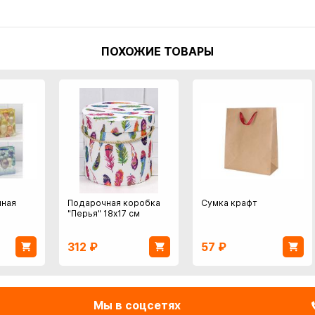
ПОХОЖИЕ ТОВАРЫ
чная
Подарочная коробка
Сумка крафт
"Перья" 18х17 см
312
₽
57
₽
Мы в соцсетях