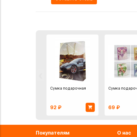
‹
Сумка подарочная
Сумка подаро
92
₽
69
₽
Покупателям
О нас