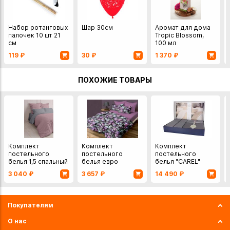
Набор ротанговых
Шар 30см
Аромат для дома
палочек 10 шт 21
Tropic Blossom,
см
100 мл
119
₽
30
₽
1 370
₽
ПОХОЖИЕ ТОВАРЫ
Комплект
Комплект
Комплект
постельного
постельного
постельного
белья 1,5 спальный
белья евро
белья "CAREL"
поплин 70х70 см
перкаль "Лирика"
евро сатин
3 040
₽
3 657
₽
14 490
₽
70х70 см
Покупателям
О нас