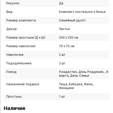
- Долговечность: сохраняет форму и цвет после
Рисунок:
Да
множества стирок
Вид:
Комплект постельного белья
Комплектация
Размер комплекта:
Семейный (дуэт)
- Пододеяльники: 143х215 см (2 шт.)
Декор:
Листья
- Простыня: 220х240 см (1 шт.)
Размер простыни (Д х Ш):
240 х 220 см
- Наволочки-трансформеры: 70х70 см (2 шт.) с
возможностью трансформации в размер 50х70 см
Размер наволочки:
70 х 70 см
Наволочки:
2 шт
Характеристики ткани
- Плотность: 124 г/м.
Пододеяльники:
2 шт
- Состав: 100% хлопок
Повод:
Рождество, День Рождения, , 8
- Особенности плетения: длинные хлопковые волокна
марта, День Семьи
обеспечивают тонкость и прочность
Назначение подарка:
Теще, Бабушке, Жене,
- Текстура: мягкая, приятная на ощупь
Женщине
Простынь:
1 шт
Особенности наволочек
- Система трансформации: специальные кнопки позволяют
Наличие
менять размер