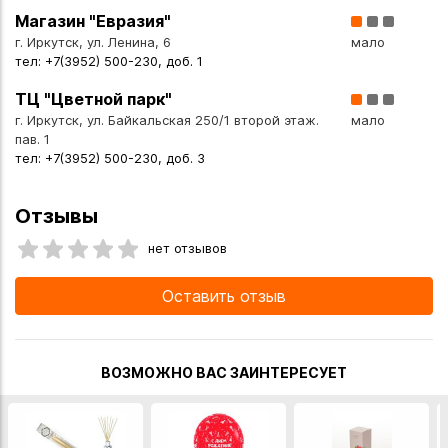
- Универсальность: подходят для подушек двух размеров
Магазин "Евразия"
г. Иркутск, ул. Ленина, 6
мало
тел: +7(3952) 500-230, доб. 1
Рекомендации по уходу
- Стирка: при температуре до 40°C
ТЦ "Цветной парк"
- Сушка: в расправленном виде или в машинке
г. Иркутск, ул. Байкальская 250/1 второй этаж.
мало
- Глажка: не требуется
пав. 1
- Отбеливание: запрещено
тел: +7(3952) 500-230, доб. 3
Создайте комфортную атмосферу в вашей спальне с
Отзывы
семейным комплектом постельного белья «Экодом».
нет отзывов
Премиальная ткань перкаль и продуманная конструкция
обеспечат вам здоровый и комфортный сон на долгие
Оставить отзыв
годы.
Вы можете купить Комплект постельного белья семейный
перкаль 70х70 см в указанных ниже магазинах в Иркутске
ВОЗМОЖНО ВАС ЗАИНТЕРЕСУЕТ
и в Ангарске, а также сделать заказ в интернет-магазине с
доставкой курьером по Иркутску или транспортной
компанией по всей России.