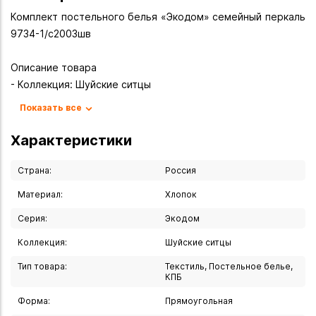
Комплект постельного белья «Экодом» семейный перкаль
9734-1/с2003шв
Описание товара
- Коллекция: Шуйские ситцы
- Серия: «Экодом»
Показать все
- Производитель: Россия, Екатеринбург
- Тип комплекта: Семейный
Характеристики
- Материал: 100% хлопок (перкаль)
Страна:
Россия
Преимущества комплекта
Материал:
Хлопок
- Экологичность: изготовлен из премиального хлопка
Серия:
Экодом
высшего качества
- Прочность: плотная ткань с повышенной
Коллекция:
Шуйские ситцы
износостойкостью
Тип товара:
Текстиль, Постельное белье,
- Воздухопроницаемость: обеспечивает комфортный
КПБ
микроклимат во время сна
Форма:
Прямоугольная
- Гипоаллергенность: безопасно для здоровья