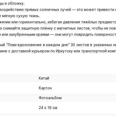
цы и обложку.
 воздействию прямых солнечных лучей — это может привести 
е мягкую сухую ткань.
жении или горизонтально, избегая давления тяжёлых предмето
о снимайте защитную плёнку с магнитных листов, чтобы не пов
 или зазубренными краями — они могут повредить поверхност
й "Лови вдохновение в каждом дне" 30 листов в указанных ни
зине с доставкой курьером по Иркутску или транспортной комп
Китай
Картон
Фотоальбом
24 х 16 см