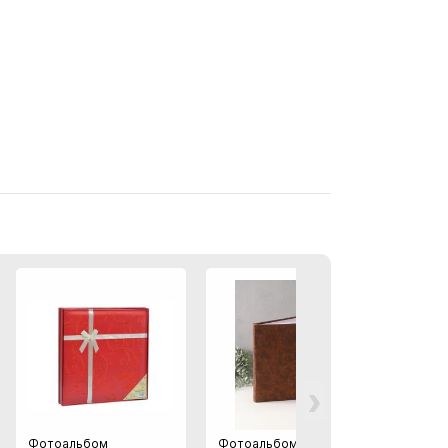
›
Фотоальбом
Фотоальбом "Кантри"
Фотоа