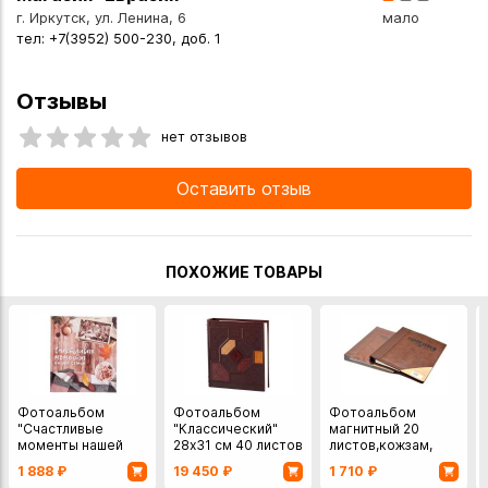
г. Иркутск, ул. Ленина, 6
мало
тел: +7(3952) 500-230, доб. 1
Отзывы
нет отзывов
Оставить отзыв
ПОХОЖИЕ ТОВАРЫ
Фотоальбом
Фотоальбом
Фотоальбом
"Счастливые
"Классический"
магнитный 20
моменты нашей
28х31 см 40 листов
листов,кожзам,
семьи" 50 лист.,
33х27 см
1 888
₽
19 450
₽
1 710
₽
29*24 см