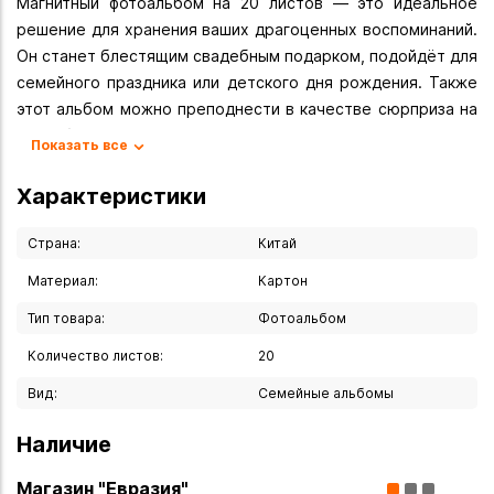
Магнитный фотоальбом на 20 листов — это идеальное
решение для хранения ваших драгоценных воспоминаний.
Он станет блестящим свадебным подарком, подойдёт для
семейного праздника или детского дня рождения. Также
этот альбом можно преподнести в качестве сюрприза на
свадьбу молодожёнам, друзьям или коллегам на 23
Показать все
Февраля и 8 Марта..
Характеристики
Вы можете купить Фотоальбом магнитный 20 листов в
указанных ниже магазинах в Иркутске и в Ангарске, а
Страна:
Китай
также сделать заказ в интернет-магазине с доставкой
Материал:
Картон
курьером по Иркутску или транспортной компанией по
всей России.
Тип товара:
Фотоальбом
Количество листов:
20
Вид:
Семейные альбомы
Наличие
Магазин "Евразия"